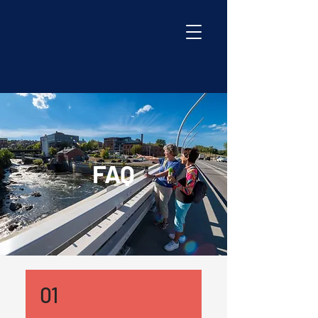
FAQ
01