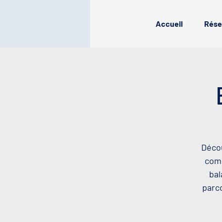
Accueil
Rése
Décou
comp
bal
parco