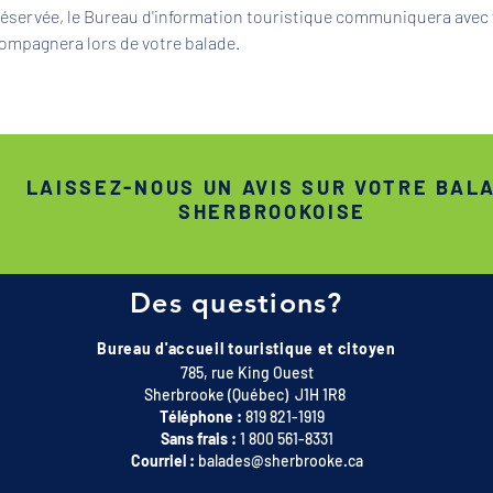
 réservée, le Bureau d'information touristique communiquera avec 
ompagnera lors de votre balade.
LAISSEZ-NOUS UN AVIS SUR VOTRE BAL
SHERBROOKOISE
Des questions?
Bureau d'accueil touristique et citoyen
785, rue King Ouest
Sherbrooke (Québec) J1H 1R8
Téléphone :
819 821-1919
Sans frais :
1 800 561-8331
Courriel :
balades@sherbrooke.ca