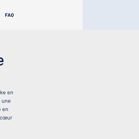
FAQ
e
oke en
t une
e en
u cœur