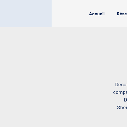
Accueil
Rése
Décou
compag
D
Sher