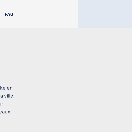
FAQ
oke en
 ville.
ur
beaux