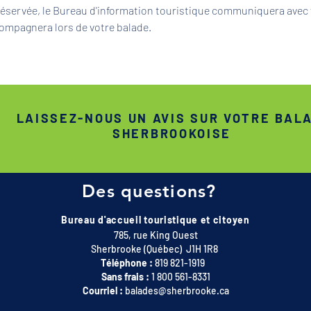
 réservée, le Bureau d'information touristique communiquera avec 
ompagnera lors de votre balade.
LAISSEZ-NOUS UN AVIS SUR VOTRE BAL
SHERBROOKOISE
Des questions?
Bureau d'accueil touristique et citoyen
785, rue King Ouest
Sherbrooke (Québec) J1H 1R8
Téléphone :
819 821-1919
Sans frais :
1 800 561-8331
Courriel :
balades@sherbrooke.ca