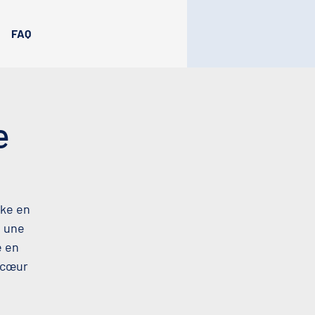
FAQ
e
oke en
t une
e en
u cœur