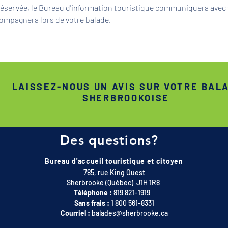
 réservée, le Bureau d'information touristique communiquera avec 
ompagnera lors de votre balade.
LAISSEZ-NOUS UN AVIS SUR VOTRE BAL
SHERBROOKOISE
Des questions?
Bureau d'accueil touristique et citoyen
785, rue King Ouest
Sherbrooke (Québec) J1H 1R8
Téléphone :
819 821-1919
Sans frais :
1 800 561-8331
Courriel :
balades@sherbrooke.ca