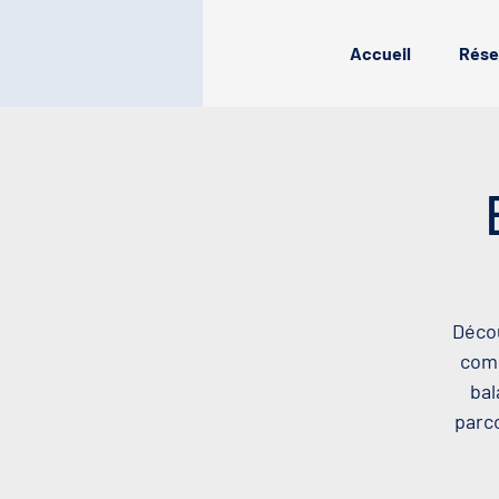
Accueil
Rése
Décou
comp
bal
parco