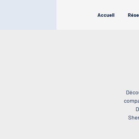
Accueil
Rése
Décou
compag
D
Sher