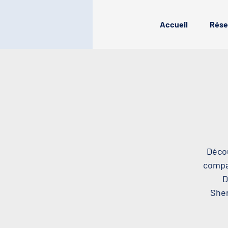
Accueil
Rése
Décou
compag
D
Sher