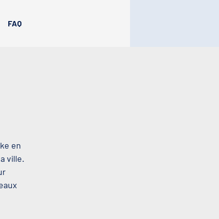
FAQ
oke en
 ville.
ur
beaux