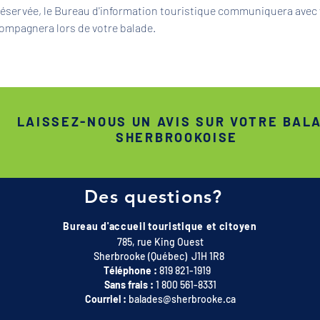
 réservée, le Bureau d'information touristique communiquera avec 
ompagnera lors de votre balade.
LAISSEZ-NOUS UN AVIS SUR VOTRE BAL
SHERBROOKOISE
Des questions?
Bureau d'accueil touristique et citoyen
785, rue King Ouest
Sherbrooke (Québec) J1H 1R8
Téléphone :
819 821-1919
Sans frais :
1 800 561-8331
Courriel :
balades@sherbrooke.ca