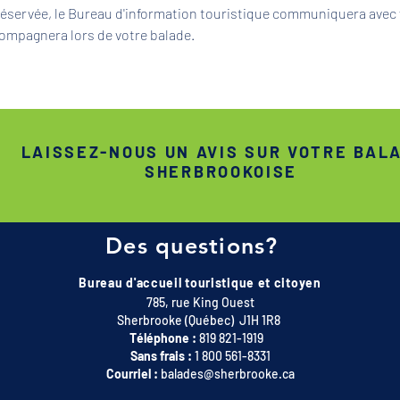
 réservée, le Bureau d'information touristique communiquera avec 
ompagnera lors de votre balade.
LAISSEZ-NOUS UN AVIS SUR VOTRE BAL
SHERBROOKOISE
Des questions?
Bureau d'accueil touristique et citoyen
785, rue King Ouest
Sherbrooke (Québec) J1H 1R8
Téléphone :
819 821-1919
Sans frais :
1 800 561-8331
Courriel :
balades@sherbrooke.ca