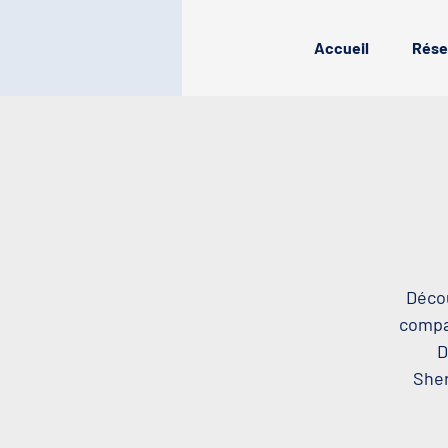
Accueil
Rése
Décou
compag
D
Sher