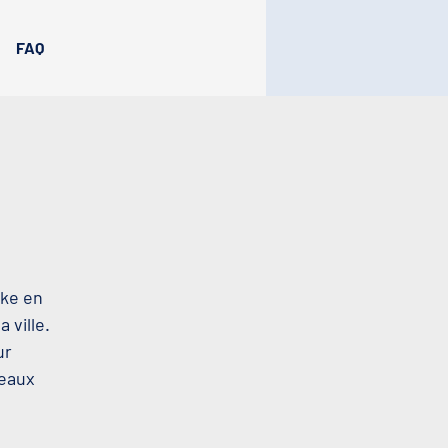
FAQ
oke en
 ville.
ur
beaux