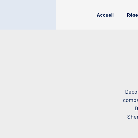
Accueil
Rése
Décou
compag
D
Sher