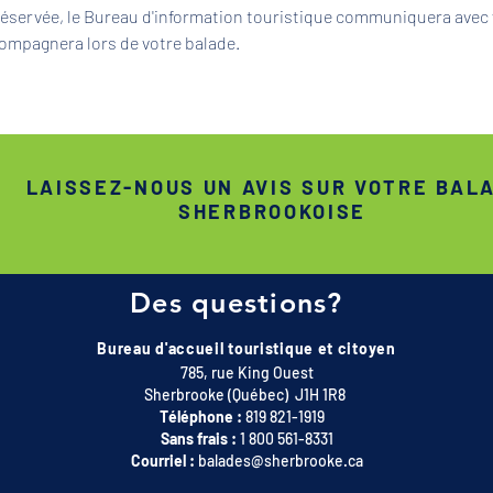
 réservée, le Bureau d'information touristique communiquera avec 
ompagnera lors de votre balade.
LAISSEZ-NOUS UN AVIS SUR VOTRE BAL
SHERBROOKOISE
Des questions?
Bureau d'accueil touristique et citoyen
785, rue King Ouest
Sherbrooke (Québec) J1H 1R8
Téléphone :
819 821-1919
Sans frais :
1 800 561-8331
Courriel :
balades@sherbrooke.ca