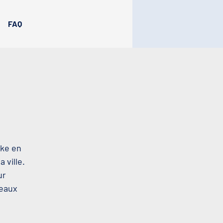
FAQ
oke en
 ville.
ur
beaux