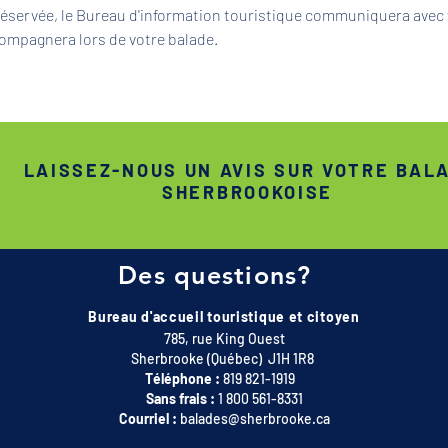
 réservée, le Bureau d'information touristique communiquera avec 
ompagnera lors de votre balade.
LAISSEZ-NOUS UN AVIS SUR VOTRE BAL
SHERBROOKOISE
Des questions?
Bureau d'accueil touristique et citoyen
785, rue King Ouest
Sherbrooke (Québec) J1H 1R8
Téléphone :
819 821-1919
Sans frais :
1 800 561-8331
Courriel :
balades@sherbrooke.ca