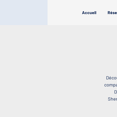
Accueil
Rése
Décou
compag
D
Sher