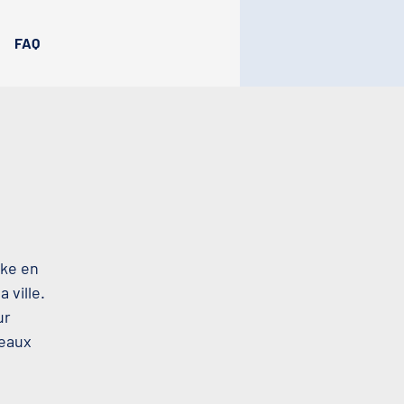
FAQ
oke en
 ville.
ur
beaux