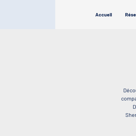
Accueil
Rése
Décou
compag
D
Sher