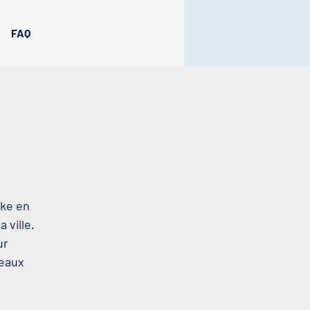
FAQ
oke en
 ville.
ur
beaux