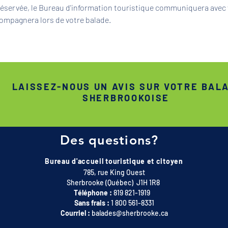
 réservée, le Bureau d'information touristique communiquera avec 
ompagnera lors de votre balade.
LAISSEZ-NOUS UN AVIS SUR VOTRE BAL
SHERBROOKOISE
Des questions?
Bureau d'accueil touristique et citoyen
785, rue King Ouest
Sherbrooke (Québec) J1H 1R8
Téléphone :
819 821-1919
Sans frais :
1 800 561-8331
Courriel :
balades@sherbrooke.ca