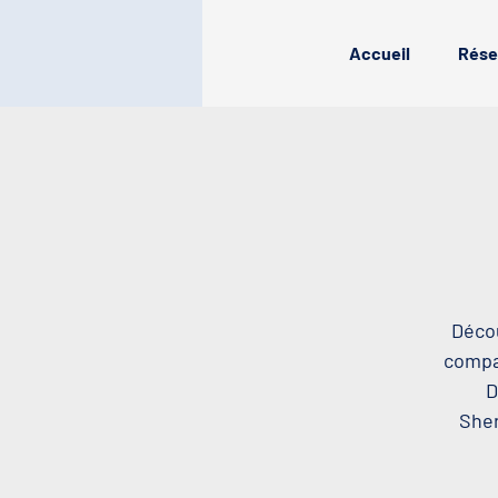
Accueil
Rése
Décou
compag
D
Sher