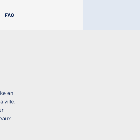
FAQ
oke en
 ville.
ur
beaux