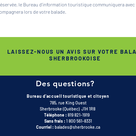
 réservée, le Bureau d'information touristique communiquera avec 
ompagnera lors de votre balade.
LAISSEZ-NOUS UN AVIS SUR VOTRE BAL
SHERBROOKOISE
Des questions?
Bureau d'accueil touristique et citoyen
785, rue King Ouest
Sherbrooke (Québec) J1H 1R8
Téléphone :
819 821-1919
Sans frais :
1 800 561-8331
Courriel :
balades@sherbrooke.ca