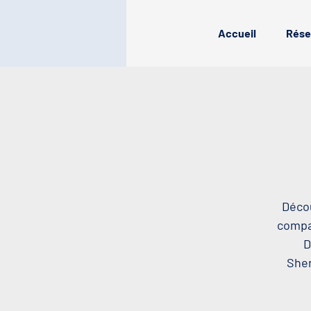
Accueil
Rése
Décou
compag
D
Sher