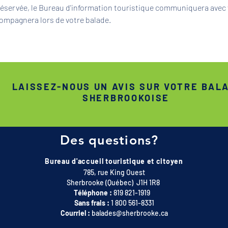
 réservée, le Bureau d'information touristique communiquera avec 
ompagnera lors de votre balade.
LAISSEZ-NOUS UN AVIS SUR VOTRE BAL
SHERBROOKOISE
Des questions?
Bureau d'accueil touristique et citoyen
785, rue King Ouest
Sherbrooke (Québec) J1H 1R8
Téléphone :
819 821-1919
Sans frais :
1 800 561-8331
Courriel :
balades@sherbrooke.ca