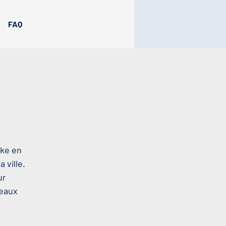
FAQ
oke en
 ville.
ur
beaux