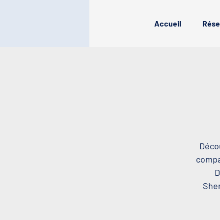
Accueil
Rése
Décou
compag
D
Sher