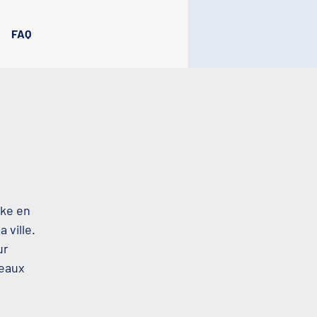
FAQ
oke en
 ville.
ur
beaux