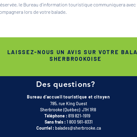
 réservée, le Bureau d'information touristique communiquera avec 
ompagnera lors de votre balade.
LAISSEZ-NOUS UN AVIS SUR VOTRE BAL
SHERBROOKOISE
Des questions?
Bureau d'accueil touristique et citoyen
785, rue King Ouest
Sherbrooke (Québec) J1H 1R8
Téléphone :
819 821-1919
Sans frais :
1 800 561-8331
Courriel :
balades@sherbrooke.ca