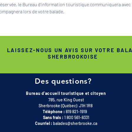
 réservée, le Bureau d'information touristique communiquera avec 
ompagnera lors de votre balade.
LAISSEZ-NOUS UN AVIS SUR VOTRE BAL
SHERBROOKOISE
Des questions?
Bureau d'accueil touristique et citoyen
785, rue King Ouest
Sherbrooke (Québec) J1H 1R8
Téléphone :
819 821-1919
Sans frais :
1 800 561-8331
Courriel :
balades@sherbrooke.ca