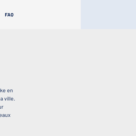
FAQ
oke en
 ville.
ur
beaux