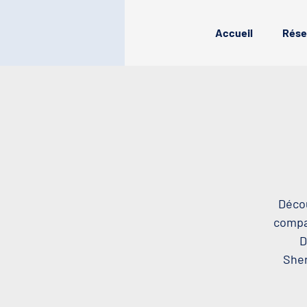
Accueil
Rése
Décou
compag
D
Sher