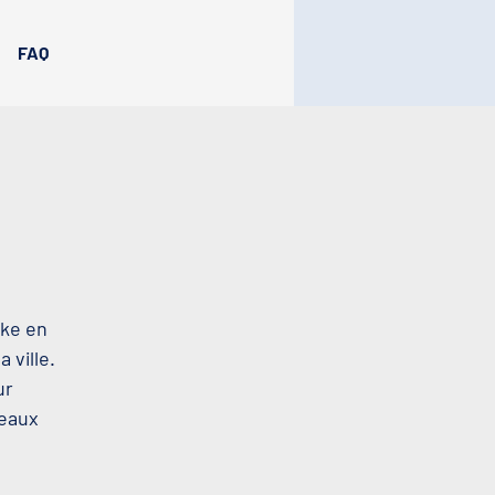
FAQ
oke en
 ville.
ur
beaux