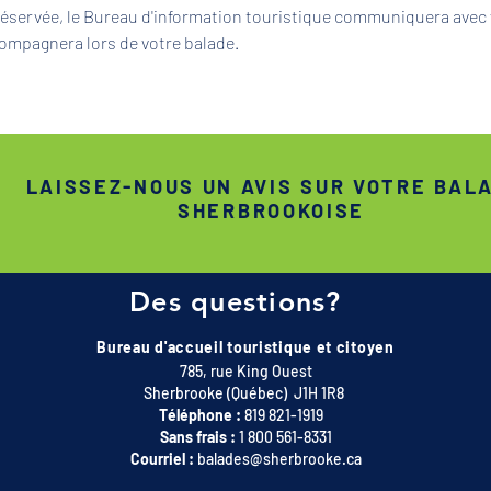
 réservée, le Bureau d'information touristique communiquera avec 
ompagnera lors de votre balade.
LAISSEZ-NOUS UN AVIS SUR VOTRE BAL
SHERBROOKOISE
Des questions?
Bureau d'accueil touristique et citoyen
785, rue King Ouest
Sherbrooke (Québec) J1H 1R8
Téléphone :
819 821-1919
Sans frais :
1 800 561-8331
Courriel :
balades@sherbrooke.ca