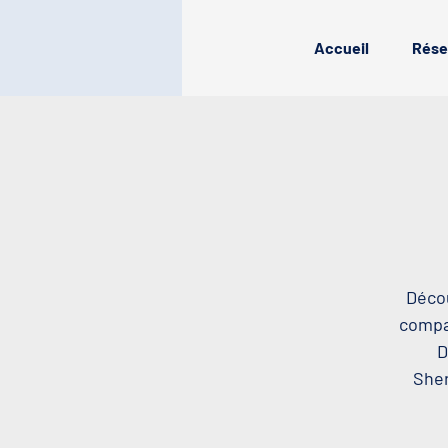
Accueil
Rése
Décou
compag
D
Sher