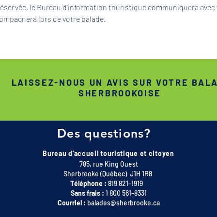
 réservée, le Bureau d'information touristique communiquera avec 
ompagnera lors de votre balade.
LAISSEZ-NOUS UN AVIS SUR VOTRE BAL
SHERBROOKOISE
Des questions?
Bureau d'accueil touristique et citoyen
785, rue King Ouest
Sherbrooke (Québec) J1H 1R8
Téléphone :
819 821-1919
Sans frais :
1 800 561-8331
Courriel :
balades@sherbrooke.ca