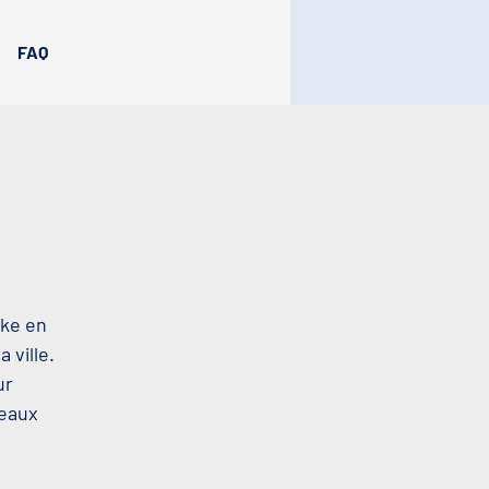
FAQ
oke en
 ville.
ur
beaux