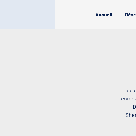
Accueil
Rése
Décou
compag
D
Sher