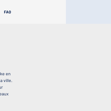
FAQ
oke en
 ville.
ur
beaux