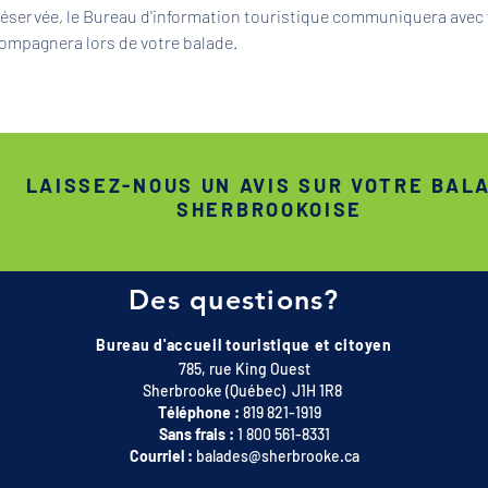
 réservée, le Bureau d'information touristique communiquera avec 
ompagnera lors de votre balade.
LAISSEZ-NOUS UN AVIS SUR VOTRE BAL
SHERBROOKOISE
Des questions?
Bureau d'accueil touristique et citoyen
785, rue King Ouest
Sherbrooke (Québec) J1H 1R8
Téléphone :
819 821-1919
Sans frais :
1 800 561-8331
Courriel :
balades@sherbrooke.ca