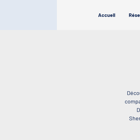
Accueil
Rése
Décou
compag
D
Sher