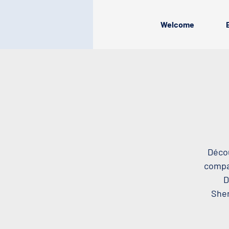
Welcome
Décou
compag
D
Sher