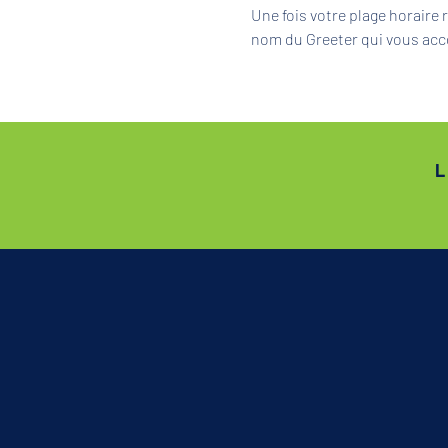
Une fois votre plage horaire
nom du Greeter qui vous acc
L