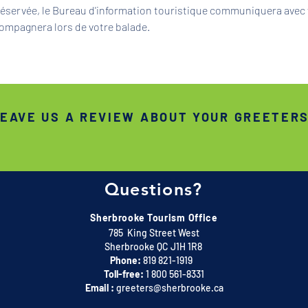
 réservée, le Bureau d'information touristique communiquera avec 
ompagnera lors de votre balade.
EAVE US A REVIEW ABOUT YOUR GREETER
Questions?
Sherbrooke Tourism Office
785 King Street West
Sherbrooke QC J1H 1R8
Phone:
819 821-1919
Toll-free:
1 800 561-8331
Email :
greeters@sherbrooke.ca