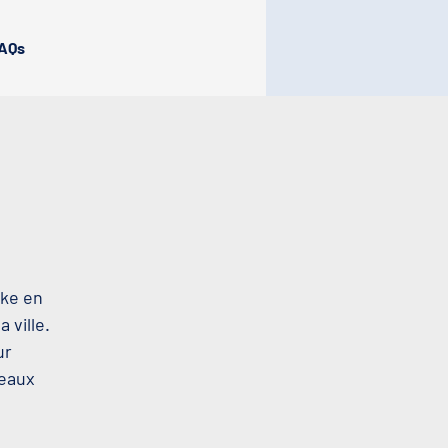
AQs
oke en
 ville.
ur
beaux