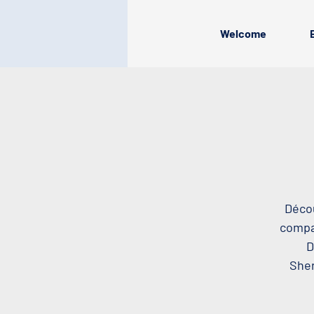
Welcome
Décou
compag
D
Sher