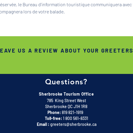
 réservée, le Bureau d'information touristique communiquera avec 
ompagnera lors de votre balade.
EAVE US A REVIEW ABOUT YOUR GREETER
Questions?
Sherbrooke Tourism Office
785 King Street West
Sherbrooke QC J1H 1R8
Phone:
819 821-1919
Toll-free:
1 800 561-8331
Email :
greeters@sherbrooke.ca