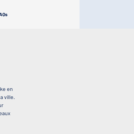
AQs
oke en
 ville.
ur
beaux