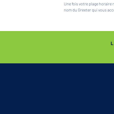
Une fois votre plage horaire
nom du Greeter qui vous acc
L