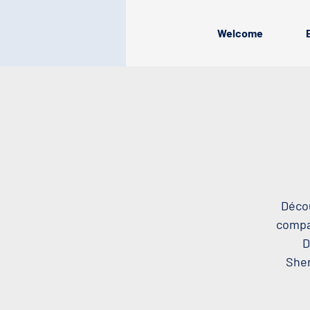
Welcome
Décou
compag
D
Sher