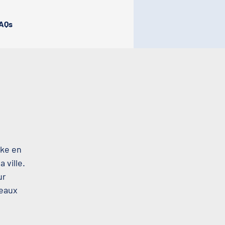
AQs
oke en
 ville.
ur
beaux