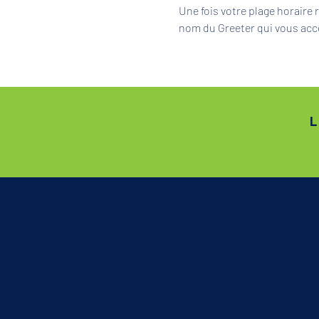
Une fois votre plage horaire
nom du Greeter qui vous acc
L