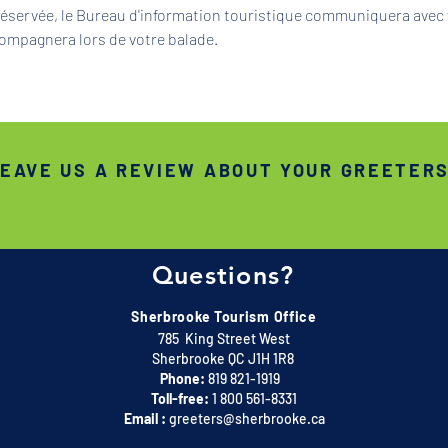
 réservée, le Bureau d'information touristique communiquera avec 
ompagnera lors de votre balade.
EAVE US A REVIEW ABOUT YOUR GREETER
Questions?
Sherbrooke Tourism Office
785 King Street West
Sherbrooke QC J1H 1R8
Phone:
819 821-1919
Toll-free:
1 800 561-8331
Email :
greeters@sherbrooke.ca