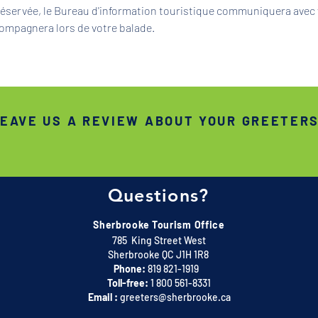
 réservée, le Bureau d'information touristique communiquera avec 
ompagnera lors de votre balade.
EAVE US A REVIEW ABOUT YOUR GREETER
Questions?
Sherbrooke Tourism Office
785 King Street West
Sherbrooke QC J1H 1R8
Phone:
819 821-1919
Toll-free:
1 800 561-8331
Email :
greeters@sherbrooke.ca