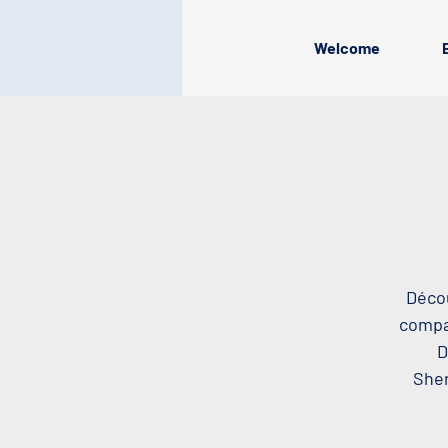
Welcome
Décou
compag
D
Sher