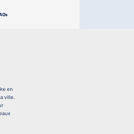
AQs
oke en
 ville.
ur
beaux