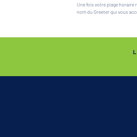
Une fois votre plage horaire
nom du Greeter qui vous acc
L