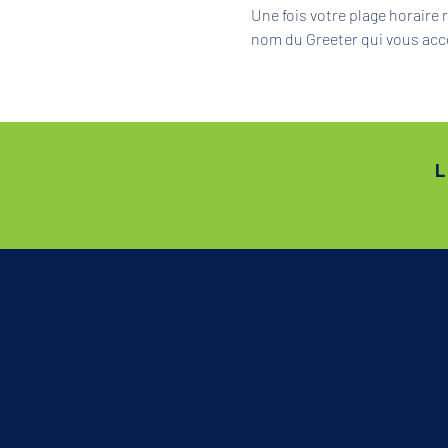
Une fois votre plage horaire
nom du Greeter qui vous acc
L