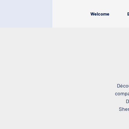
Welcome
Décou
compag
D
Sher