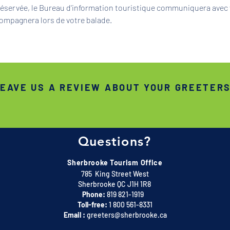
 réservée, le Bureau d'information touristique communiquera avec 
ompagnera lors de votre balade.
EAVE US A REVIEW ABOUT YOUR GREETER
Questions?
Sherbrooke Tourism Office
785 King Street West
Sherbrooke QC J1H 1R8
Phone:
819 821-1919
Toll-free:
1 800 561-8331
Email :
greeters@sherbrooke.ca