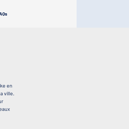
AQs
oke en
 ville.
ur
beaux