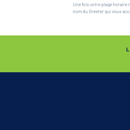
Une fois votre plage horaire
nom du Greeter qui vous acc
L