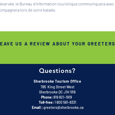
 réservée, le Bureau d'information touristique communiquera avec 
ompagnera lors de votre balade.
EAVE US A REVIEW ABOUT YOUR GREETER
Questions?
Sherbrooke Tourism Office
785 King Street West
Sherbrooke QC J1H 1R8
Phone:
819 821-1919
Toll-free:
1 800 561-8331
Email :
greeters@sherbrooke.ca