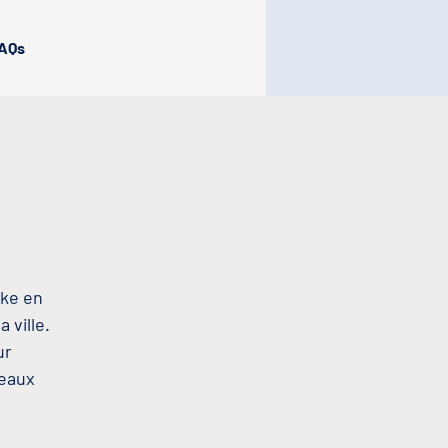
AQs
oke en
 ville.
ur
beaux