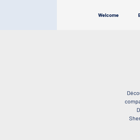
Welcome
Décou
compag
D
Sher