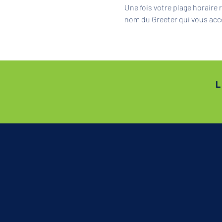
Une fois votre plage horaire
nom du Greeter qui vous acc
L