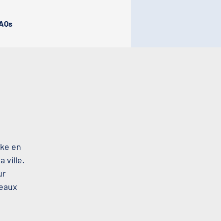
AQs
oke en
 ville.
ur
beaux