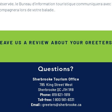
 réservée, le Bureau d'information touristique communiquera avec 
ompagnera lors de votre balade.
EAVE US A REVIEW ABOUT YOUR GREETER
Questions?
Sherbrooke Tourism Office
785 King Street West
Sherbrooke QC J1H 1R8
Phone:
819 821-1919
Toll-free:
1 800 561-8331
Email :
greeters@sherbrooke.ca