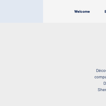
Welcome
Décou
compag
D
Sher