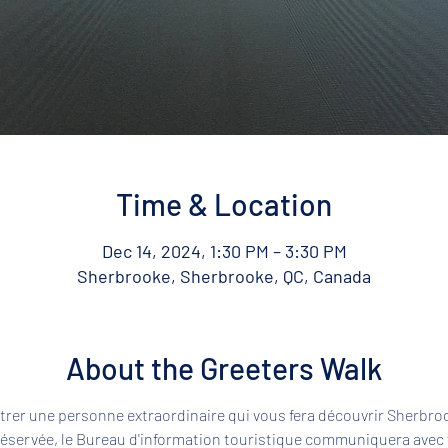
Time & Location
Dec 14, 2024, 1:30 PM – 3:30 PM
Sherbrooke, Sherbrooke, QC, Canada
About the Greeters Walk
rer une personne extraordinaire qui vous fera découvrir Sherbroo
 réservée, le Bureau d'information touristique communiquera avec 