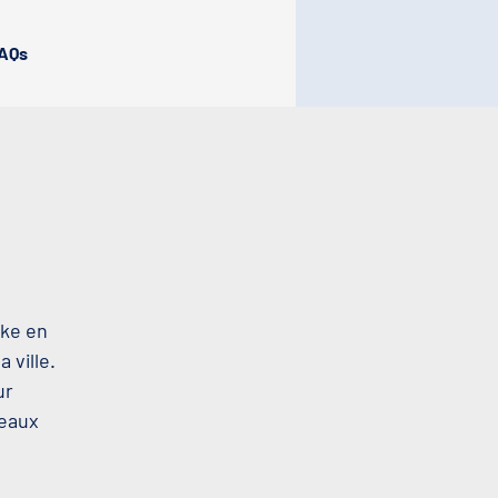
AQs
oke en
 ville.
ur
beaux