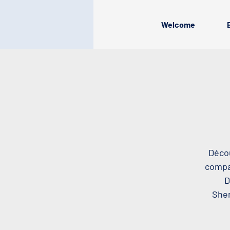
Welcome
Décou
compag
D
Sher