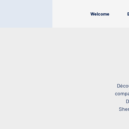
Welcome
Décou
compag
D
Sher