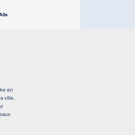
AQs
oke en
 ville.
ur
beaux