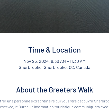
Time & Location
Nov 25, 2024, 9:30 AM – 11:30 AM
Sherbrooke, Sherbrooke, QC, Canada
About the Greeters Walk
rer une personne extraordinaire qui vous fera découvrir Sherbroo
 réservée, le Bureau d'information touristique communiquera avec 