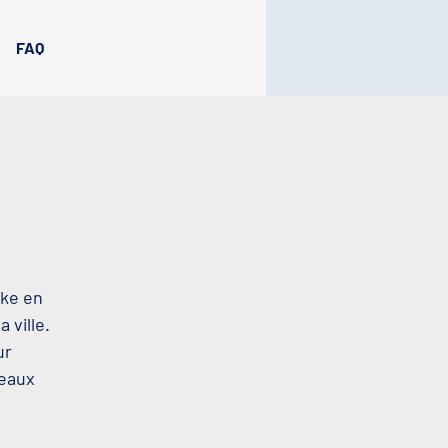
FAQ
oke en
 ville.
ur
beaux