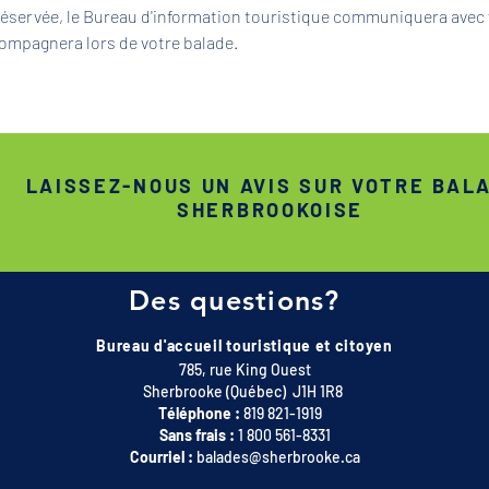
 réservée, le Bureau d'information touristique communiquera avec 
ompagnera lors de votre balade.
LAISSEZ-NOUS UN AVIS SUR VOTRE BAL
SHERBROOKOISE
Des questions?
Bureau d'accueil touristique et citoyen
785, rue King Ouest
Sherbrooke (Québec) J1H 1R8
Téléphone :
819 821-1919
Sans frais :
1 800 561-8331
Courriel :
balades@sherbrooke.ca