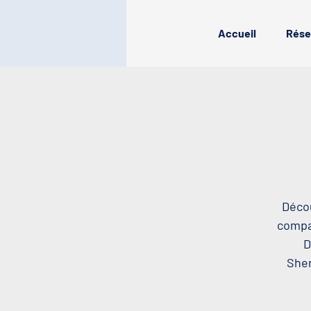
Accueil
Rése
Décou
compag
D
Sher