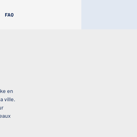
FAQ
oke en
 ville.
ur
beaux