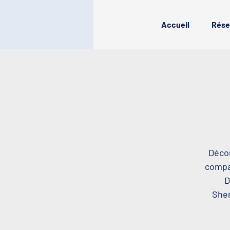
Accueil
Rése
Décou
compag
D
Sher