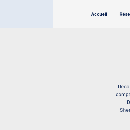
Accueil
Rése
Décou
compag
D
Sher