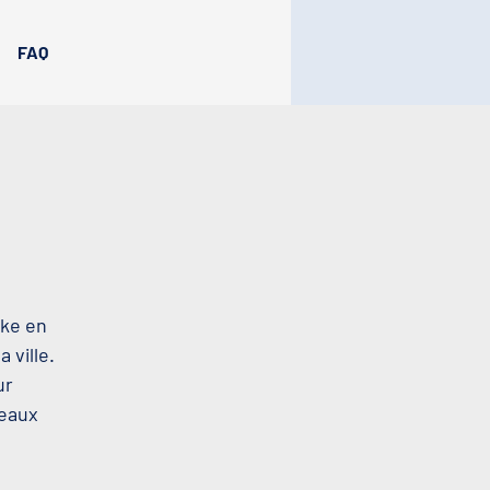
FAQ
oke en
 ville.
ur
beaux