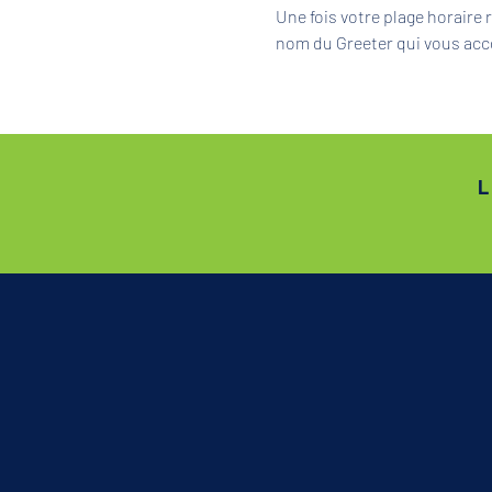
Une fois votre plage horaire
nom du Greeter qui vous acc
L