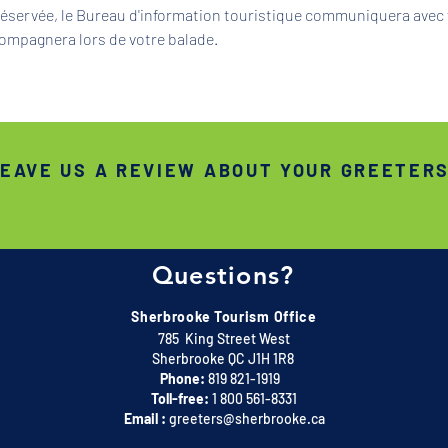
 réservée, le Bureau d'information touristique communiquera avec 
ompagnera lors de votre balade.
EAVE US A REVIEW ABOUT YOUR GREETER
Questions?
Sherbrooke Tourism Office
785 King Street West
Sherbrooke QC J1H 1R8
Phone:
819 821-1919
Toll-free:
1 800 561-8331
Email :
greeters@sherbrooke.ca